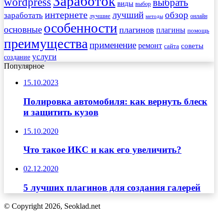
Заработок
wordpress
выбрать
виды
выбор
интернете
обзор
заработать
лучший
лучшие
онлайн
методы
особенности
основные
плагинов
плагины
помощь
преимущества
применение
ремонт
советы
сайта
услуги
создание
Популярное
15.10.2023
Полировка автомобиля: как вернуть блеск
и защитить кузов
15.10.2020
Что такое ИКС и как его увеличить?
02.12.2020
5 лучших плагинов для создания галерей
© Copyright 2026, Seoklad.net