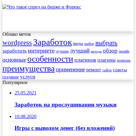
Облако меток
Заработок
wordpress
выбрать
виды
выбор
интернете
обзор
заработать
лучший
лучшие
онлайн
методы
особенности
основные
плагинов
плагины
помощь
преимущества
применение
ремонт
советы
сайта
услуги
создание
Популярное
25.05.2021
Заработок на прослушивании музыки
10.08.2020
Игры с выводом денег (без вложений)