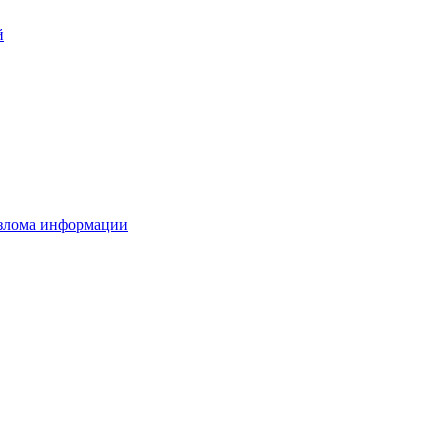
й
взлома информации