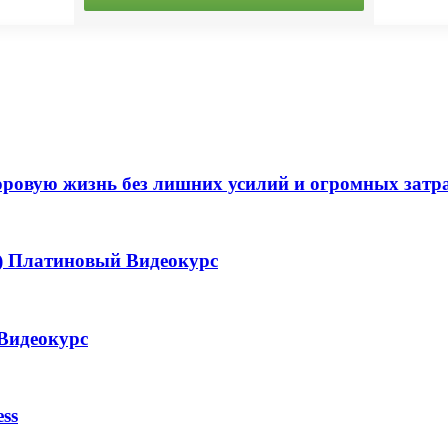
доровую жизнь без лишних усилий и огромных затр
) Платиновый Видеокурс
 Видеокурс
ss