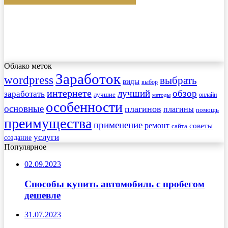
Облако меток
Заработок
wordpress
выбрать
виды
выбор
интернете
обзор
заработать
лучший
лучшие
онлайн
методы
особенности
основные
плагинов
плагины
помощь
преимущества
применение
ремонт
советы
сайта
услуги
создание
Популярное
02.09.2023
Способы купить автомобиль с пробегом
дешевле
31.07.2023