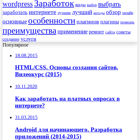
Заработок
wordpress
выбрать
виды
выбор
интернете
обзор
заработать
лучший
лучшие
онлайн
методы
особенности
основные
плагинов
плагины
помощь
преимущества
применение
ремонт
советы
сайта
услуги
создание
Популярное
18.08.2015
HTML/CSS. Основы создания сайтов.
Видеокурс (2015)
10.11.2020
Как заработать на платных опросах в
интернете?
31.03.2015
Android для начинающего. Разработка
приложений (2014-2015)