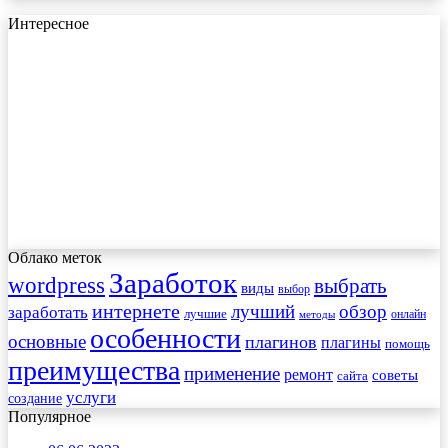
Интересное
Облако меток
Заработок
wordpress
выбрать
виды
выбор
интернете
обзор
заработать
лучший
лучшие
онлайн
методы
особенности
основные
плагинов
плагины
помощь
преимущества
применение
ремонт
советы
сайта
услуги
создание
Популярное