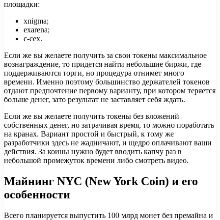
площадки:
xnigma;
exarena;
c-cex.
Если же вы желаете получить за свои токены максимальное
вознаграждение, то придется найти небольшие биржи, где
поддерживаются торги, но процедура отнимет много
времени. Именно поэтому большинство держателей токенов
отдают предпочтение первому варианту, при котором теряется
больше денег, зато результат не заставляет себя ждать.
Если же вы желаете получить токены без вложений
собственных денег, но затрачивая время, то можно поработать
на кранах. Вариант простой и быстрый, к тому же
разработчики здесь не жадничают, и щедро оплачивают ваши
действия. За коины нужно будет вводить капчу раз в
небольшой промежуток времени либо смотреть видео.
Майнинг NYC (New York Coin) и его
особенности
Всего планируется выпустить 100 млрд монет без премайна и