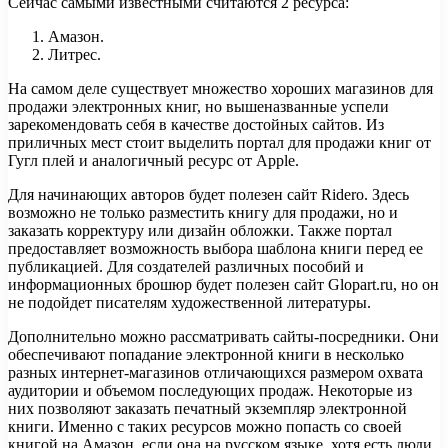
Сейчас самыми известными считаются 2 ресурса:
Амазон.
Литрес.
На самом деле существует множество хороших магазинов для
продажи электронных книг, но вышеназванные успели
зарекомендовать себя в качестве достойных сайтов. Из
приличных мест стоит выделить портал для продажи книг от
Гугл плей и аналогичный ресурс от Apple.
Для начинающих авторов будет полезен сайт Ridero. Здесь
возможно не только разместить книгу для продажи, но и
заказать корректуру или дизайн обложки. Также портал
предоставляет возможность выбора шаблона книги перед ее
публикацией. Для создателей различных пособий и
информационных брошюр будет полезен сайт Glopart.ru, но он
не подойдет писателям художественной литературы.
Дополнительно можно рассматривать сайты-посредники. Они
обеспечивают попадание электронной книги в несколько
разных интернет-магазинов отличающихся размером охвата
аудитории и объемом последующих продаж. Некоторые из
них позволяют заказать печатный экземпляр электронной
книги. Именно с таких ресурсов можно попасть со своей
книгой на Амазон, если она на русском языке, хотя есть люди,