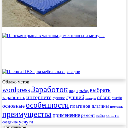
Облако меток
Заработок
wordpress
выбрать
виды
выбор
интернете
обзор
заработать
лучший
лучшие
онлайн
методы
особенности
основные
плагинов
плагины
помощь
преимущества
применение
ремонт
советы
сайта
услуги
создание
Популярное