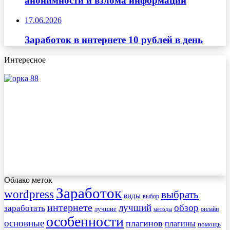
анонимности и взлома информации
17.06.2026
Заработок в интернете 10 рублей в день
Интересное
Облако меток
Заработок
wordpress
выбрать
виды
выбор
интернете
обзор
заработать
лучший
лучшие
онлайн
методы
особенности
основные
плагинов
плагины
помощь