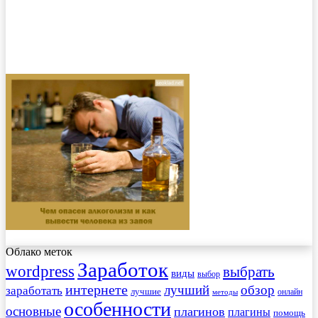
Облако меток
Заработок
wordpress
выбрать
виды
выбор
интернете
обзор
заработать
лучший
лучшие
онлайн
методы
особенности
основные
плагинов
плагины
помощь