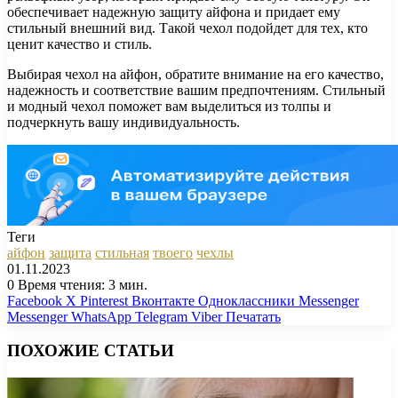
обеспечивает надежную защиту айфона и придает ему
стильный внешний вид. Такой чехол подойдет для тех, кто
ценит качество и стиль.
Выбирая чехол на айфон, обратите внимание на его качество,
надежность и соответствие вашим предпочтениям. Стильный
и модный чехол поможет вам выделиться из толпы и
подчеркнуть вашу индивидуальность.
Теги
айфон
защита
стильная
твоего
чехлы
01.11.2023
0
Время чтения: 3 мин.
Facebook
X
Pinterest
Вконтакте
Одноклассники
Messenger
Messenger
WhatsApp
Telegram
Viber
Печатать
ПОХОЖИЕ СТАТЬИ