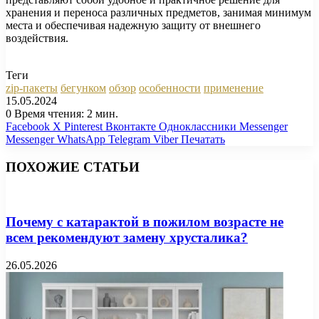
хранения и переноса различных предметов, занимая минимум
места и обеспечивая надежную защиту от внешнего
воздействия.
Теги
zip-пакеты
бегунком
обзор
особенности
применение
15.05.2024
0
Время чтения: 2 мин.
Facebook
X
Pinterest
Вконтакте
Одноклассники
Messenger
Messenger
WhatsApp
Telegram
Viber
Печатать
ПОХОЖИЕ СТАТЬИ
Почему с катарактой в пожилом возрасте не
всем рекомендуют замену хрусталика?
26.05.2026