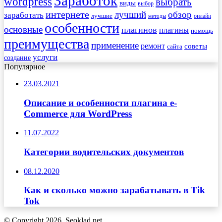
Заработок
wordpress
выбрать
виды
выбор
интернете
обзор
заработать
лучший
лучшие
онлайн
методы
особенности
основные
плагинов
плагины
помощь
преимущества
применение
ремонт
советы
сайта
услуги
создание
Популярное
23.03.2021
Описание и особенности плагина e-
Commerce для WordPress
11.07.2022
Категории водительских документов
08.12.2020
Как и сколько можно зарабатывать в Tik
Tok
© Copyright 2026, Seoklad.net