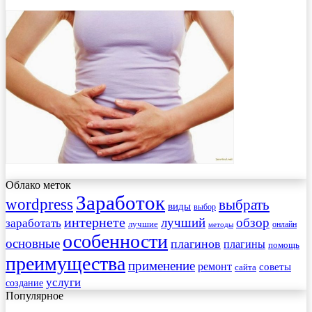
Облако меток
Заработок
wordpress
выбрать
виды
выбор
интернете
обзор
заработать
лучший
лучшие
онлайн
методы
особенности
основные
плагинов
плагины
помощь
преимущества
применение
ремонт
советы
сайта
услуги
создание
Популярное