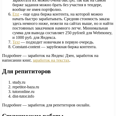
заработать их можно очень быстро, так как на самой
бирже задания можно брать без участия в тендере,
вообще не имея портфолио.
Etxt
– еще одна биржа контента, на которой можно
начать быстро зарабатывать. Средняя стоимость заказа
здесь немного ниже, нежели на сайтах выше, но и найти
постоянных заказчиков намного легче. Минимальная
сумма для вывода составляет 250 рублей для Webmoney,
и 1000 руб. для Яндекса.
Text
— подходит новичкам в первую очередь.
Constant-content — зарубежная биржа контента.
Подробнее — заработок на Яндекс Дзен, заработок на
написании книг,
заработок на текстах
.
Для репититоров
study.ru
repetitor-baza.ru
tutoronline.ru
dist-tutor.info
Подробнее — заработок для репетиторов онлайн.
Студенческие работы