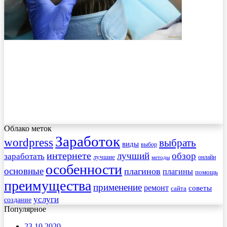
Облако меток
Заработок
wordpress
выбрать
виды
выбор
интернете
обзор
заработать
лучший
лучшие
онлайн
методы
особенности
основные
плагинов
плагины
помощь
преимущества
применение
ремонт
советы
сайта
услуги
создание
Популярное
23.10.2020