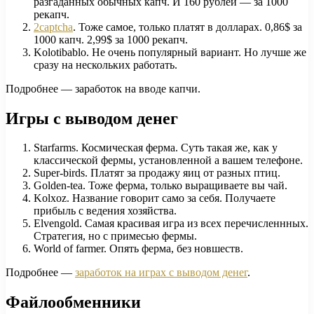
разгаданных обычных капч. И 160 рублей — за 1000
рекапч.
2captcha
. Тоже самое, только платят в долларах. 0,86$ за
1000 капч. 2,99$ за 1000 рекапч.
Kolotibablo. Не очень популярный вариант. Но лучше же
сразу на нескольких работать.
Подробнее — заработок на вводе капчи.
Игры с выводом денег
Starfarms. Космическая ферма. Суть такая же, как у
классической фермы, установленной а вашем телефоне.
Super-birds. Платят за продажу яиц от разных птиц.
Golden-tea. Тоже ферма, только выращиваете вы чай.
Kolxoz. Название говорит само за себя. Получаете
прибыль с ведения хозяйства.
Elvengold. Самая красивая игра из всех перечисленнных.
Стратегия, но с примесью фермы.
World of farmer. Опять ферма, без новшеств.
Подробнее —
заработок на играх с выводом денег
.
Файлообменники