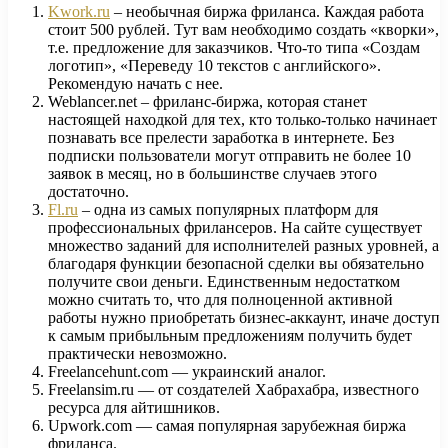
Kwork.ru
– необычная биржа фриланса. Каждая работа
стоит 500 рублей. Тут вам необходимо создать «кворки»,
т.е. предложение для заказчиков. Что-то типа «Создам
логотип», «Переведу 10 текстов с английского».
Рекомендую начать с нее.
Weblancer.net – фриланс-биржа, которая станет
настоящей находкой для тех, кто только-только начинает
познавать все прелести заработка в интернете. Без
подписки пользователи могут отправить не более 10
заявок в месяц, но в большинстве случаев этого
достаточно.
Fl.ru
– одна из самых популярных платформ для
профессиональных фрилансеров. На сайте существует
множество заданий для исполнителей разных уровней, а
благодаря функции безопасной сделки вы обязательно
получите свои деньги. Единственным недостатком
можно считать то, что для полноценной активной
работы нужно приобретать бизнес-аккаунт, иначе доступ
к самым прибыльным предложениям получить будет
практически невозможно.
Freelancehunt.com — украинский аналог.
Freelansim.ru — от создателей Хабрахабра, известного
ресурса для айтишников.
Upwork.com — самая популярная зарубежная биржа
фриланса.