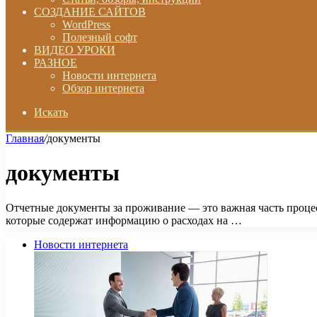
СОЗДАНИЕ САЙТОВ
WordPress
Полезный софт
ВИДЕО УРОКИ
РАЗНОЕ
Новости интернета
Обзор интернета
Искать
Главная
/
документы
документы
Отчетные документы за проживание — это важная часть процес
которые содержат информацию о расходах на …
Новости интернета