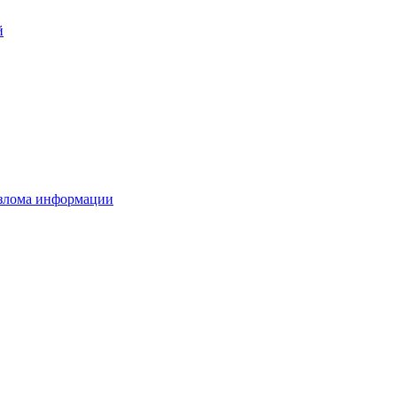
й
взлома информации