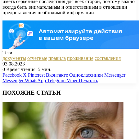
иметь серьезные последствия для всех сторон, поэтому важно
всегда быть внимательным и ответственным в отношении
предоставления необходимой информации.
Теги
документы
отчетные
правила
проживание
составления
03.08.2023
0
Время чтения: 5 мин.
Facebook
X
Pinterest
Вконтакте
Одноклассники
Messenger
Messenger
WhatsApp
Telegram
Viber
Печатать
ПОХОЖИЕ СТАТЬИ