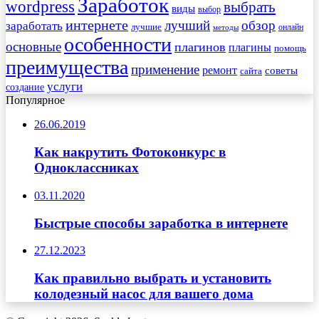
Заработок
wordpress
выбрать
виды
выбор
интернете
обзор
заработать
лучший
лучшие
онлайн
методы
особенности
основные
плагинов
плагины
помощь
преимущества
применение
ремонт
советы
сайта
услуги
создание
Популярное
26.06.2019
Как накрутить Фотоконкурс в
Одноклассниках
03.11.2020
Быстрые способы заработка в интернете
27.12.2023
Как правильно выбрать и установить
колодезный насос для вашего дома