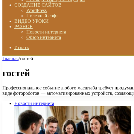
СОЗДАНИЕ САЙТОВ
WordPress
Полезный софт
ВИДЕО УРОКИ
РАЗНОЕ
Новости интернета
Обзор интернета
Искать
Главная
/
гостей
гостей
Профессиональное событие любого масштаба требует продуман
виде фотороботов — автоматизированных устройств, создающ
Новости интернета