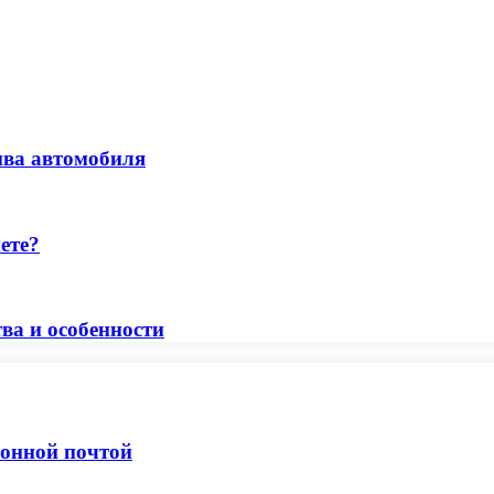
ива автомобиля
ете?
ва и особенности
ронной почтой