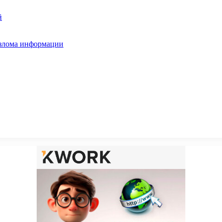
й
взлома информации