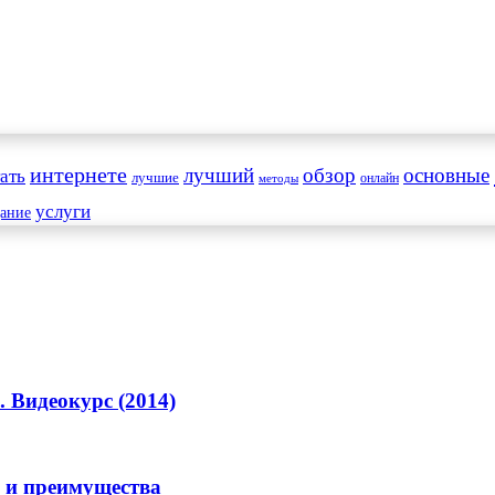
интернете
обзор
основные
ать
лучший
лучшие
онлайн
методы
услуги
дание
 Видеокурс (2014)
 и преимущества