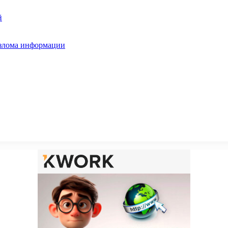
й
взлома информации