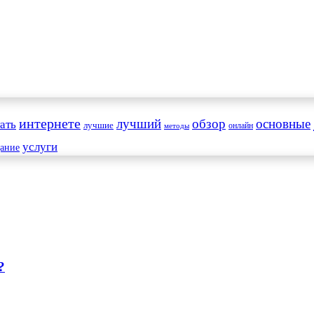
интернете
обзор
основные
ать
лучший
лучшие
онлайн
методы
услуги
дание
?