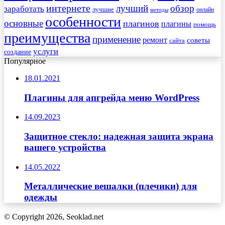
интернете
обзор
заработать
лучший
лучшие
онлайн
методы
особенности
основные
плагинов
плагины
помощь
преимущества
применение
ремонт
советы
сайта
услуги
создание
Популярное
18.01.2021
Плагины для апгрейда меню WordPress
14.09.2023
Защитное стекло: надежная защита экрана
вашего устройства
14.05.2022
Металлические вешалки (плечики) для
одежды
© Copyright 2026, Seoklad.net