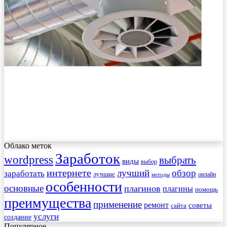
Облако меток
Заработок
wordpress
выбрать
виды
выбор
интернете
обзор
заработать
лучший
лучшие
онлайн
методы
особенности
основные
плагинов
плагины
помощь
преимущества
применение
ремонт
советы
сайта
услуги
создание
Популярное