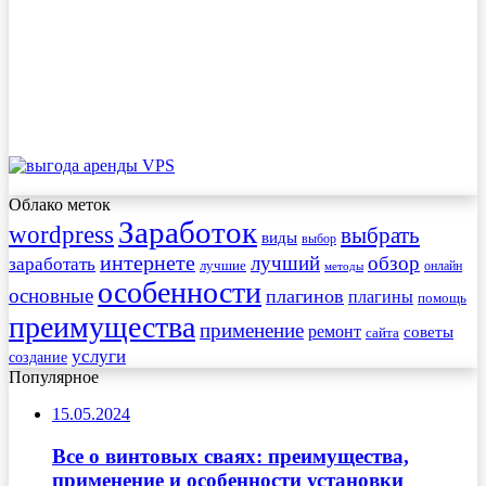
Облако меток
Заработок
wordpress
выбрать
виды
выбор
интернете
обзор
заработать
лучший
лучшие
онлайн
методы
особенности
основные
плагинов
плагины
помощь
преимущества
применение
ремонт
советы
сайта
услуги
создание
Популярное
15.05.2024
Все о винтовых сваях: преимущества,
применение и особенности установки