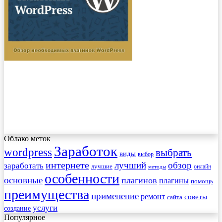
Облако меток
Заработок
wordpress
выбрать
виды
выбор
интернете
обзор
заработать
лучший
лучшие
онлайн
методы
особенности
основные
плагинов
плагины
помощь
преимущества
применение
ремонт
советы
сайта
услуги
создание
Популярное