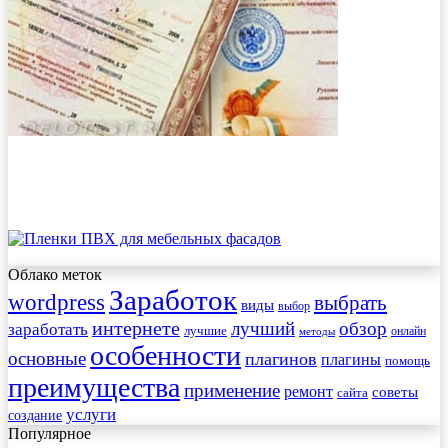
Облако меток
Заработок
wordpress
выбрать
виды
выбор
интернете
обзор
заработать
лучший
лучшие
онлайн
методы
особенности
основные
плагинов
плагины
помощь
преимущества
применение
ремонт
советы
сайта
услуги
создание
Популярное