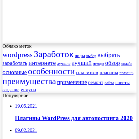
Облако меток
Заработок
wordpress
выбрать
виды
выбор
интернете
обзор
заработать
лучший
лучшие
онлайн
методы
особенности
основные
плагинов
плагины
помощь
преимущества
применение
ремонт
советы
сайта
услуги
создание
Популярное
19.05.2021
Плагины WordPress для автопостинга 2020
09.02.2021