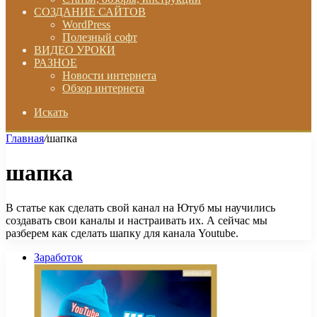
СОЗДАНИЕ САЙТОВ
WordPress
Полезный софт
ВИДЕО УРОКИ
РАЗНОЕ
Новости интернета
Обзор интернета
Искать
Главная
/
шапка
шапка
В статье как сделать свой канал на Ютуб мы научились
создавать свои каналы и настраивать их. А сейчас мы
разберем как сделать шапку для канала Youtube.
Заработок