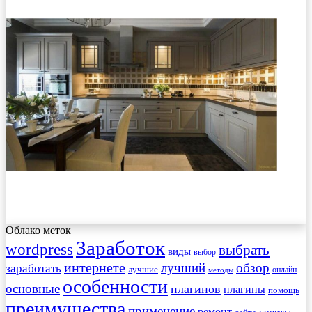
Облако меток
Заработок
wordpress
выбрать
виды
выбор
интернете
обзор
заработать
лучший
лучшие
онлайн
методы
особенности
основные
плагинов
плагины
помощь
преимущества
применение
ремонт
советы