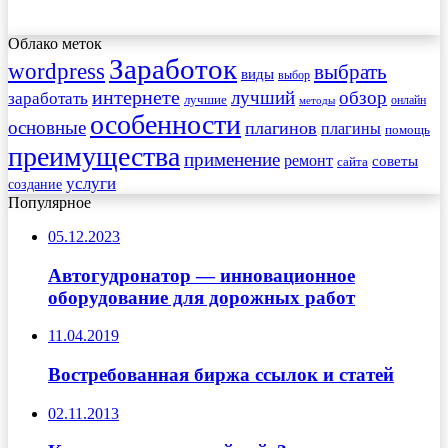
Облако меток
Заработок
wordpress
выбрать
виды
выбор
интернете
обзор
заработать
лучший
лучшие
онлайн
методы
особенности
основные
плагинов
плагины
помощь
преимущества
применение
ремонт
советы
сайта
услуги
создание
Популярное
05.12.2023
Автогудронатор — инновационное
оборудование для дорожных работ
11.04.2019
Востребованная биржа ссылок и статей
02.11.2013