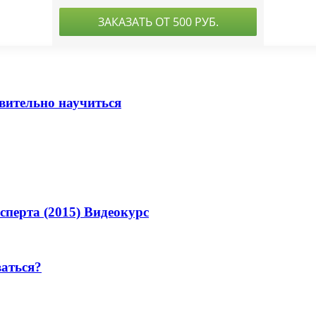
твительно научиться
сперта (2015) Видеокурс
ваться?