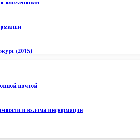
ми вложениями
ермании
курс (2015)
ронной почтой
нимности и взлома информации