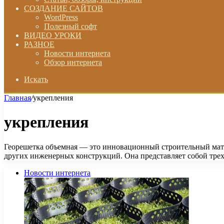
СОЗДАНИЕ САЙТОВ
WordPress
Полезный софт
ВИДЕО УРОКИ
РАЗНОЕ
Новости интернета
Обзор интернета
Искать
Главная
/
укрепления
укрепления
Георешетка объемная — это инновационный строительный мате
других инженерных конструкций. Она представляет собой тре
Новости интернета