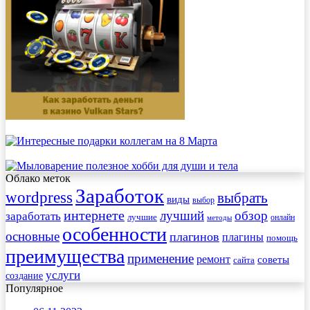
Облако меток
Заработок
wordpress
выбрать
виды
выбор
интернете
обзор
заработать
лучший
лучшие
онлайн
методы
особенности
основные
плагинов
плагины
помощь
преимущества
применение
ремонт
советы
сайта
услуги
создание
Популярное