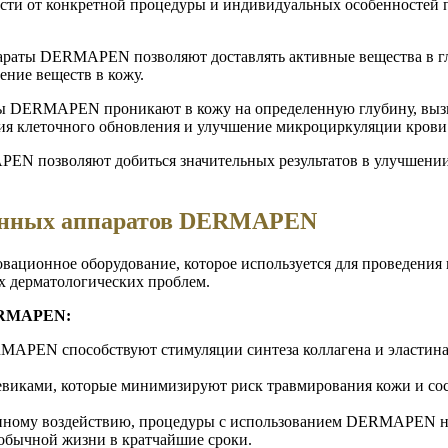
мости от конкретной процедуры и индивидуальных особенностей 
раты DERMAPEN позволяют доставлять активные вещества в глу
ение веществ в кожу.
ы DERMAPEN проникают в кожу на определенную глубину, вызы
ация клеточного обновления и улучшение микроциркуляции крови
N позволяют добиться значительных результатов в улучшении 
онных аппаратов DERMAPEN
ионное оборудование, которое используется для проведения 
х дерматологических проблем.
DERMAPEN:
APEN способствуют стимуляции синтеза коллагена и эластина,
ками, которые минимизируют риск травмирования кожи и сосу
нному воздействию, процедуры с использованием DERMAPEN не
к обычной жизни в кратчайшие сроки.