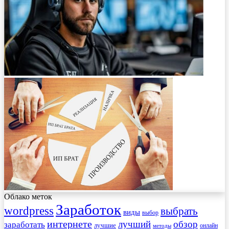
Облако меток
Заработок
wordpress
выбрать
виды
выбор
интернете
обзор
заработать
лучший
лучшие
онлайн
методы