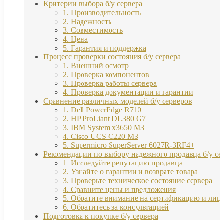
Критерии выбора б/у сервера
1. Производительность
2. Надежность
3. Совместимость
4. Цена
5. Гарантия и поддержка
Процесс проверки состояния б/у сервера
1. Внешний осмотр
2. Проверка компонентов
3. Проверка работы сервера
4. Проверка документации и гарантии
Сравнение различных моделей б/у серверов
1. Dell PowerEdge R710
2. HP ProLiant DL380 G7
3. IBM System x3650 M3
4. Cisco UCS C220 M3
5. Supermicro SuperServer 6027R-3RF4+
Рекомендации по выбору надежного продавца б/у с
1. Исследуйте репутацию продавца
2. Узнайте о гарантии и возврате товара
3. Проверьте техническое состояние сервера
4. Сравните цены и предложения
5. Обратите внимание на сертификацию и ли
6. Обратитесь за консультацией
Подготовка к покупке б/у сервера