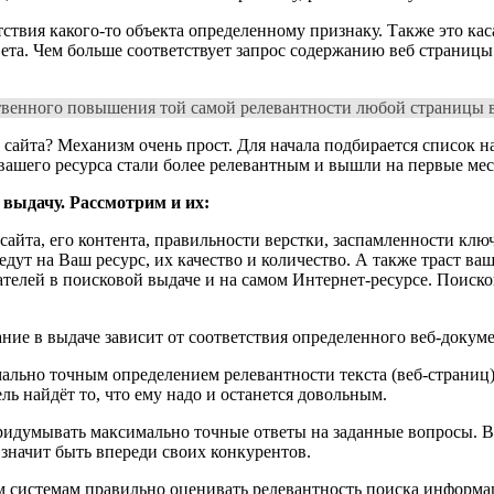
ствия какого-то объекта определенному признаку. Также это кас
ета. Чем больше соответствует запрос содержанию веб страницы 
венного повышения той самой релевантности любой страницы ва
айта? Механизм очень прост. Для начала подбирается список на
ашего ресурса стали более релевантным и вышли на первые мес
выдачу. Рассмотрим и их:
 сайта, его контента, правильности верстки, заспамленности к
ут на Ваш ресурс, их качество и количество. А также траст ваш
телей в поисковой выдаче и на самом Интернет-ресурсе. Поисков
ние в выдаче зависит от соответствия определенного веб-докуме
льно точным определением релевантности текста (веб-страниц) в
ль найдёт то, что ему надо и останется довольным.
придумывать максимально точные ответы на заданные вопросы. 
значит быть впереди своих конкурентов.
ым системам правильно оценивать релевантность поиска информа