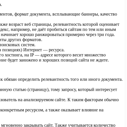
.
ументов, формат документа, всплывающие баннеры, качество
акже возраст веб страницы, релевантность которой оценивает
декс, например, не даёт пробиться сайтам по тем или иным
т начинает хорошо ранжироваться примерно через три года.
нты других форматов.
поисковых систем.
в позициях) Интернет — ресурса.
 хостинга, на IP — адресе которого весит множество
ние будет занижено и хороших позиций сайта не ждите.
вик обязан определить релевантность того или иного документа.
анную статью (страницу), тому запросу, который интересует
льзователь на анализируемом сайте. К таким факторам обычно
 конкретным ресурсом, а также оказывает влияние на
е мгновенно закрывать сайт. Также учитывается количество