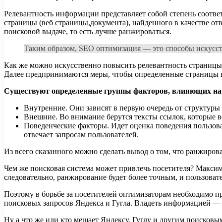
Релевантность информации представляет собой степень соответ
страницы (веб страницы,документа), найденного в качестве отв
поисковой выдаче, то есть лучше ранжироваться.
Таким образом, SEO оптимизация — это способы искусст
Как же можно искусственно повысить релевантность страницы с
Далее предпринимаются меры, чтобы определенные страницы в
Существуют определенные группы факторов, влияющих на 
Внутренние. Они зависят в первую очередь от структуры
Внешние. Во внимание берутся тексты ссылок, которые вед
Поведенческие факторы. Идет оценка поведения пользова
отвечает запросам пользователей.
Из всего сказанного можно сделать вывод о том, что ранжирова
Чем же поисковая система может привлечь посетителя? Максима
следовательно, ранжирование будет более точным, и пользовате
Поэтому в борьбе за посетителей оптимизаторам необходимо 
поисковых запросов Яндекса и Гугла. Владеть информацией — 
Ну а что же или кто мешает Яндексу, Гуглу и другим поисков