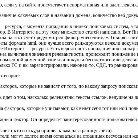
р, если у на сайте присутствует ненормативная или адалт лексика
, наличие ключевых слов в названии домена, количество веб док
— ресурса, с момента попадания в индекс поисковых систем, а т
ор. В Интернете на эту тему множество статей написано. Вот Ян
угла на этот счёт предусмотрен фильтр «песочница». Говорят сай
ты формата html, они лучше всего ранжируются нежели докуме
 Интернет — ресурса. Есть вероятность попадания под фильтр 
-за вычитания значения релевантности, происходит понижение 
памленной доменной зоне или покупка бесплатного или дешёвого
олько ГС и вы зарегистрировали, наконец-то, СДЛ, то ранжирова
атегории:
 факторов, которые не зависят от того, по какому запросу поиско
 идет о том, насколько релевантны тексты ссылок, ведущие на д
па факторов, которые учитывают, как ведет себя тот или ной по
ажный фактор. Он определяет заинтересованность пользователей
сайт ( кто и откуда пришёл к вам на страницу сайта).
тели могут долгое время оставаться на страницах ресурса или ж