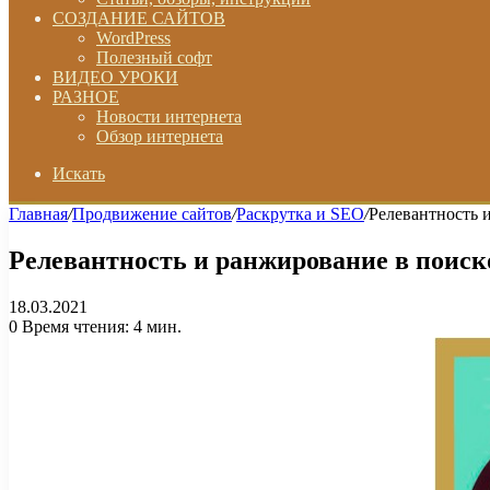
СОЗДАНИЕ САЙТОВ
WordPress
Полезный софт
ВИДЕО УРОКИ
РАЗНОЕ
Новости интернета
Обзор интернета
Искать
Главная
/
Продвижение сайтов
/
Раскрутка и SEO
/
Релевантность и
Релевантность и ранжирование в поиско
18.03.2021
0
Время чтения: 4 мин.