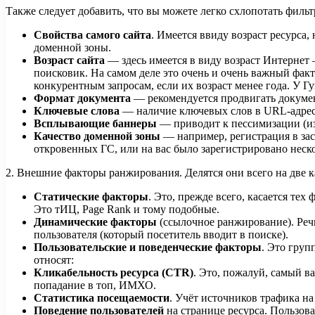
Также следует добавить, что вы можете легко схлопотать фильт
Свойства самого сайта
. Имеется ввиду возраст ресурса
доменной зоны.
Возраст сайта
— здесь имеется в виду возраст Интернет 
поисковик. На самом деле это очень и очень важный факт
конкурентным запросам, если их возраст менее года. У Г
Формат документа
— рекомендуется продвигать докумен
Ключевые слова
— наличие ключевых слов в URL-адресе
Всплывающие баннеры
— приводит к пессимизации (из
Качество доменной зоны
— например, регистрация в зас
откровенных ГС, или на вас было зарегистрировано неск
2. Внешние факторы ранжирования. Делятся они всего на две к
Статические факторы
. Это, прежде всего, касается тех
Это тИЦ, Page Rank и тому подобные.
Динамические факторы
(ссылочное ранжирование). Речь
пользователя (который посетитель вводит в поиске).
Пользовательские и поведенческие факторы
. Это груп
относят:
Кликабельность ресурса (CTR)
. Это, пожалуй, самый в
попадание в топ, ИМХО.
Статистика посещаемости
. Учёт источников трафика на 
Поведение пользователей
на странице ресурса. Пользова