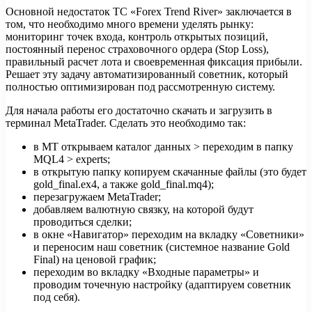
Основной недостаток ТС «Forex Trend River» заключается в
том, что необходимо много времени уделять рынку:
мониторинг точек входа, контроль открытых позиций,
постоянный перенос страховочного ордера (Stop Loss),
правильный расчет лота и своевременная фиксация прибыли.
Решает эту задачу автоматизированный советник, который
полностью оптимизирован под рассмотренную систему.
Для начала работы его достаточно скачать и загрузить в
терминал MetaTrader. Сделать это необходимо так:
в MT открываем каталог данных > переходим в папку
MQL4 > experts;
в открытую папку копируем скачанные файлы (это будет
gold_final.ex4, а также gold_final.mq4);
перезагружаем MetaTrader;
добавляем валютную связку, на которой будут
проводиться сделки;
в окне «Навигатор» переходим на вкладку «Советники»
и переносим наш советник (системное название Gold
Final) на ценовой график;
переходим во вкладку «Входные параметры» и
проводим точечную настройку (адаптируем советник
под себя).