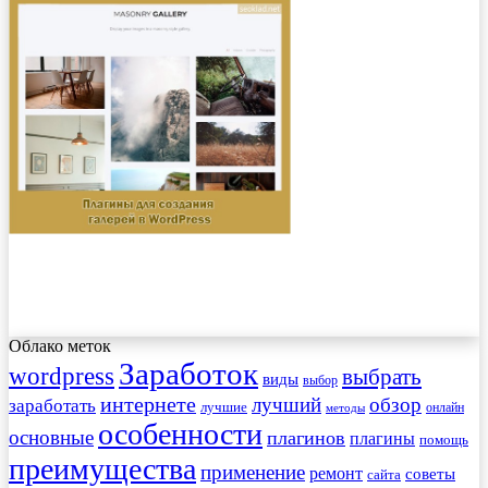
Облако меток
Заработок
wordpress
выбрать
виды
выбор
интернете
обзор
заработать
лучший
лучшие
онлайн
методы
особенности
основные
плагинов
плагины
помощь
преимущества
применение
ремонт
советы
сайта