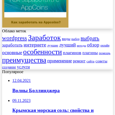
Облако меток
Заработок
wordpress
выбрать
виды
выбор
интернете
обзор
заработать
лучший
лучшие
онлайн
методы
особенности
основные
плагинов
плагины
помощь
преимущества
применение
ремонт
советы
сайта
услуги
создание
Популярное
12.04.2021
Волны Боллинджера
09.11.2023
Крымская морская соль: свойства и