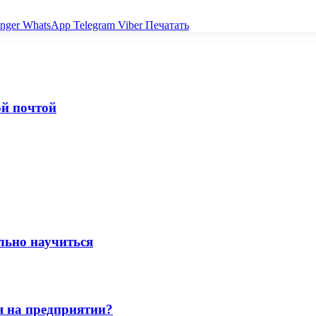
nger
WhatsApp
Telegram
Viber
Печатать
ой почтой
льно научиться
 на предприятии?