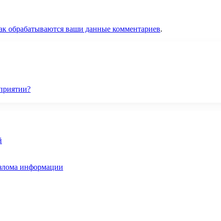
как обрабатываются ваши данные комментариев
.
дприятии?
й
взлома информации