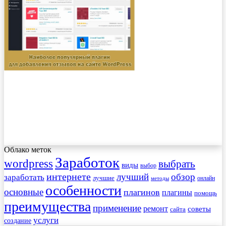
Облако меток
Заработок
wordpress
выбрать
виды
выбор
интернете
обзор
заработать
лучший
лучшие
онлайн
методы
особенности
основные
плагинов
плагины
помощь
преимущества
применение
ремонт
советы
сайта
услуги
создание