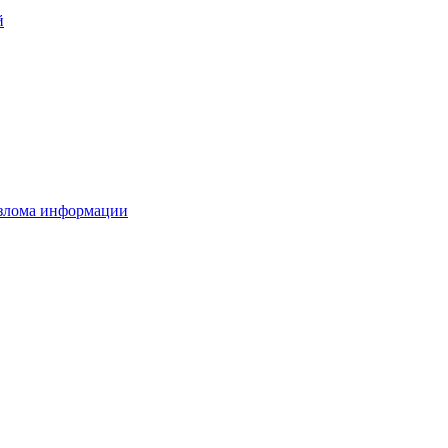
й
взлома информации