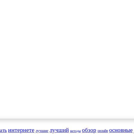
интернете
обзор
основные
ать
лучший
лучшие
онлайн
методы