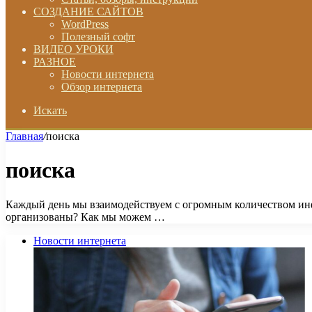
СОЗДАНИЕ САЙТОВ
WordPress
Полезный софт
ВИДЕО УРОКИ
РАЗНОЕ
Новости интернета
Обзор интернета
Искать
Главная
/
поиска
поиска
Каждый день мы взаимодействуем с огромным количеством инфо
организованы? Как мы можем …
Новости интернета