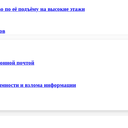
о по её подъёму на высокие этажи
ов
ронной почтой
нимности и взлома информации