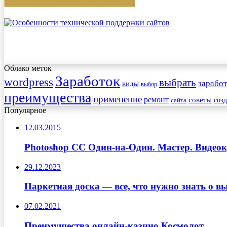
Облако меток
Заработок
wordpress
выбрать
заработ
виды
выбор
преимущества
применение
ремонт
советы
соз
сайта
Популярное
12.03.2015
Photoshop CC Один-на-Один. Мастер. Видеок
29.12.2023
Паркетная доска — все, что нужно знать о 
07.02.2021
Преимущества онлайн-казино Космолот