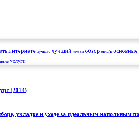
интернете
обзор
основные
ать
лучший
лучшие
онлайн
методы
услуги
дание
урс (2014)
выборе, укладке и уходе за идеальным напольным 