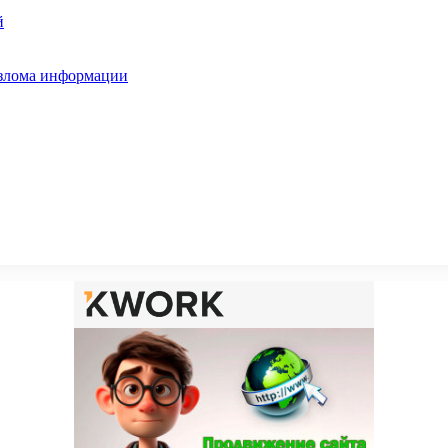
й
взлома информации