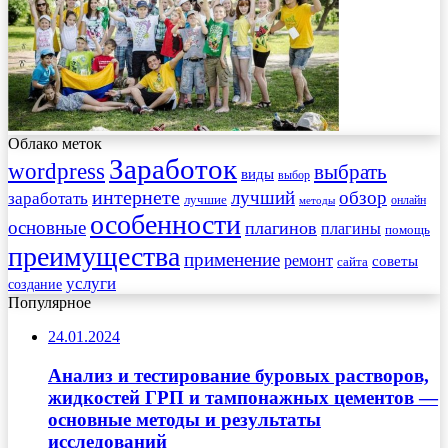
Облако меток
Заработок
wordpress
выбрать
виды
выбор
интернете
обзор
заработать
лучший
лучшие
онлайн
методы
особенности
основные
плагинов
плагины
помощь
преимущества
применение
ремонт
советы
сайта
услуги
создание
Популярное
24.01.2024
Анализ и тестирование буровых растворов,
жидкостей ГРП и тампонажных цементов —
основные методы и результаты
исследований