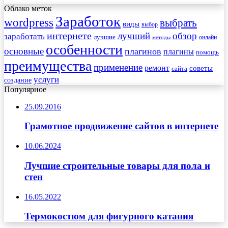
Облако меток
Заработок
wordpress
выбрать
виды
выбор
интернете
обзор
заработать
лучший
лучшие
онлайн
методы
особенности
основные
плагинов
плагины
помощь
преимущества
применение
ремонт
советы
сайта
услуги
создание
Популярное
25.09.2016
Грамотное продвижение сайтов в интернете
10.06.2024
Лучшие строительные товары для пола и
стен
16.05.2022
Термокостюм для фигурного катания