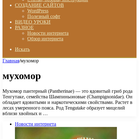
СОЗДАНИЕ САЙТОВ
WordPress
Полезный софт
ВИДЕО УРОКИ
РАЗНОЕ
Новости интернета
Обзор интернета
Искать
Главная
/
мухомор
мухомор
Мухомор пантерный (Pantherinae) — это ядовитый гриб рода
Тенгутаке, семейства Шампиньоновые (Champignonidae). Он
обладает ядовитыми и наркотическими свойствами. Растет в
лесах умеренного пояса. Род Tengutake образует мицелий
вблизи хвойных и …
Новости интернета