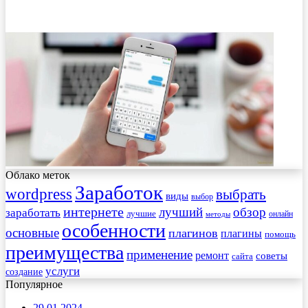
Облако меток
Заработок
wordpress
выбрать
виды
выбор
интернете
обзор
заработать
лучший
лучшие
онлайн
методы
особенности
основные
плагинов
плагины
помощь
преимущества
применение
ремонт
советы
сайта
услуги
создание
Популярное
29.01.2024