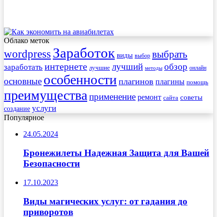
Облако меток
Заработок
wordpress
выбрать
виды
выбор
интернете
обзор
заработать
лучший
лучшие
онлайн
методы
особенности
основные
плагинов
плагины
помощь
преимущества
применение
ремонт
советы
сайта
услуги
создание
Популярное
24.05.2024
Бронежилеты Надежная Защита для Вашей
Безопасности
17.10.2023
Виды магических услуг: от гадания до
приворотов