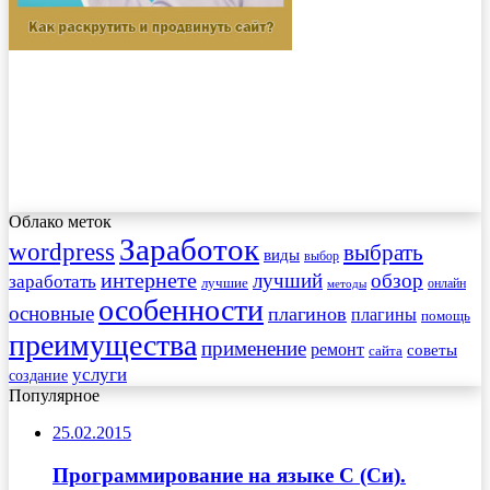
Облако меток
Заработок
wordpress
выбрать
виды
выбор
интернете
обзор
заработать
лучший
лучшие
онлайн
методы
особенности
основные
плагинов
плагины
помощь
преимущества
применение
ремонт
советы
сайта
услуги
создание
Популярное
25.02.2015
Программирование на языке C (Си).