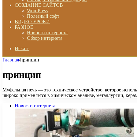
СОЗДАНИЕ САЙТОВ
WordPress
Полезный софт
ВИДЕО УРОКИ
РАЗНОЕ
Новости интернета
Обзор интернета
Искать
Главная
/
принцип
принцип
Муфельная печь — это техническое устройство, которое испол
широко применяется в химическом анализе, металлургии, кер
Новости интернета