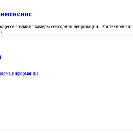
рименение
роцессе создания камеры сенсорной депривации. Эта технология 
 в…
й
взлома информации