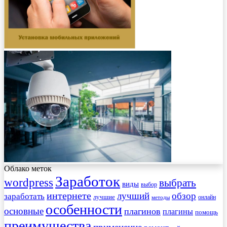
Облако меток
Заработок
wordpress
выбрать
виды
выбор
интернете
обзор
заработать
лучший
лучшие
онлайн
методы
особенности
основные
плагинов
плагины
помощь
преимущества