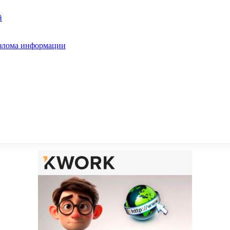
й
взлома информации