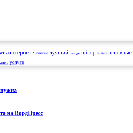
интернете
обзор
основные
ать
лучший
лучшие
онлайн
методы
услуги
дание
а нужна
та на ВордПресс