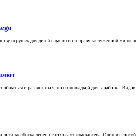
Lego
ству игрушек для детей с давно и по праву заслуженной миров
валют
ут общаться и развлекаться, но и площадкой для заработка. Видо
ости заработка денег, не отходя от компьютера. Один из спосо