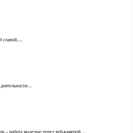
ой славой,…
в деятельности…
бов – работа моделью перед веб-камерой…