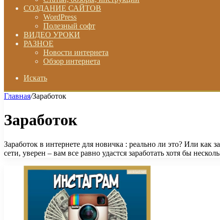
СОЗДАНИЕ САЙТОВ
WordPress
Полезный софт
ВИДЕО УРОКИ
РАЗНОЕ
Новости интернета
Обзор интернета
Искать
Главная
/
Заработок
Заработок
Заработок в интернете для новичка : реально ли это? Или как з
сети, уверен – вам все равно удастся заработать хотя бы нескол