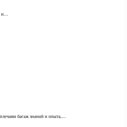
ь и…
а плечами багаж знаний и опыта,…