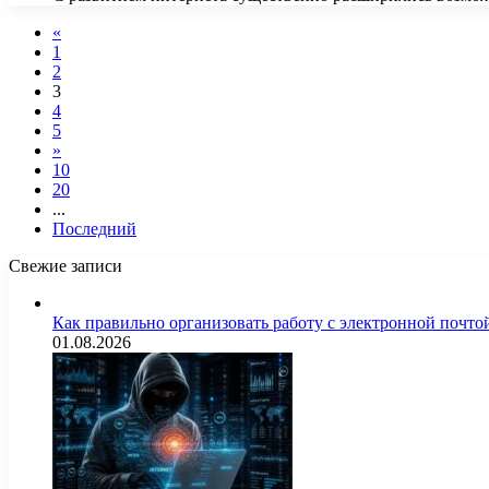
«
1
2
3
4
5
»
10
20
...
Последний
Свежие записи
Как правильно организовать работу с электронной почто
01.08.2026