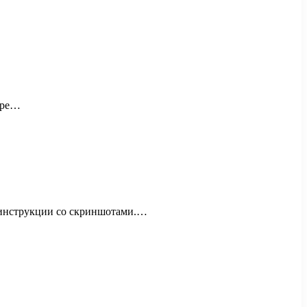
мере…
е инструкции со скриншотами.…