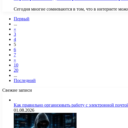
Сегодня многие сомневаются в том, что в интернете мож
Первый
...
«
3
4
5
6
7
»
10
20
...
Последний
Свежие записи
Как правильно организовать работу с электронной почто
01.08.2026