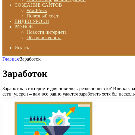
СОЗДАНИЕ САЙТОВ
WordPress
Полезный софт
ВИДЕО УРОКИ
РАЗНОЕ
Новости интернета
Обзор интернета
Искать
Главная
/
Заработок
Заработок
Заработок в интернете для новичка : реально ли это? Или как з
сети, уверен – вам все равно удастся заработать хотя бы нескол